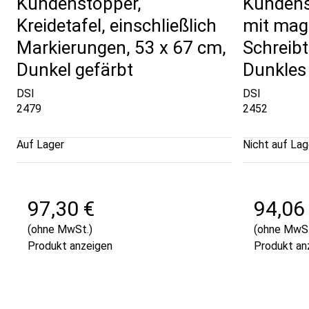
Kundenstopper,
Kundens
Kreidetafel, einschließlich
mit magn
Markierungen, 53 x 67 cm,
Schreibt
Dunkel gefärbt
Dunkles
DSI
DSI
2479
2452
Auf Lager
Nicht auf Lag
97,30 €
94,06
(ohne MwSt.)
(ohne MwSt
Produkt anzeigen
Produkt an