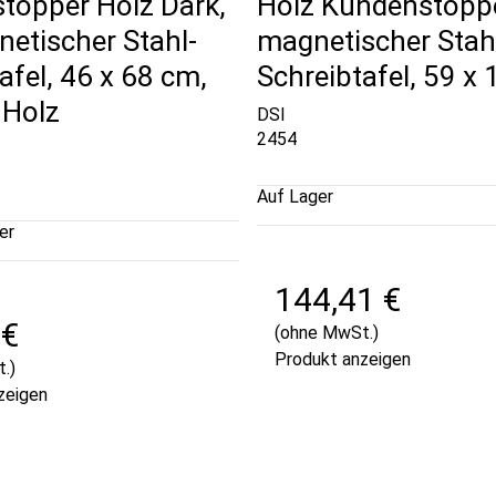
topper Holz Dark,
Holz Kundenstoppe
etischer Stahl-
magnetischer Stah
afel, 46 x 68 cm,
Schreibtafel, 59 x
 Holz
DSI
2454
Auf Lager
er
144,41 €
 €
(ohne MwSt.)
Produkt anzeigen
.)
zeigen