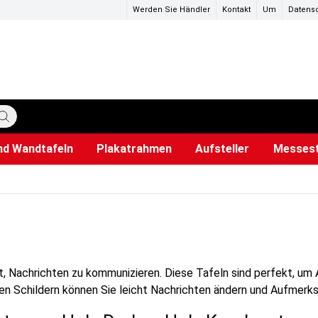
Werden Sie Händler
Kontakt
Um
Datensc
nd Wandtafeln
Plakatrahmen
Aufsteller
Messes
ettenpapier
tzteile
der
ffrahmen
LED Leuchtrahmen
Papier und Stifte
Plakath
Hunde
eit, Nachrichten zu kommunizieren. Diese Tafeln sind perfekt, u
sen Schildern können Sie leicht Nachrichten ändern und Aufmerk