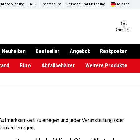
hutzerklärung
AGB
Impressum
Versand und Lieferung
Deutsch
Anmelden
Neuheiten
Bestseller
Angebot
Restposten
tand
Büro
Abfallbehälter
Weitere Produkte
alter und Plakatständer
kotbeutel Spender
iPad & TV-Ständer
Magnettafel aus Glas & Zubehör
Vorschlagskästen & Boxen
Eventzelte & Pavillons
m Aufmerksamkeit zu erregen und jeder Veranstaltung oder
samkeit erregen.