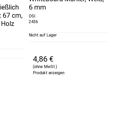
ießlich
6 mm
x 67 cm,
DSI
2436
 Holz
Nicht auf Lager
4,86 €
(ohne MwSt.)
Produkt anzeigen