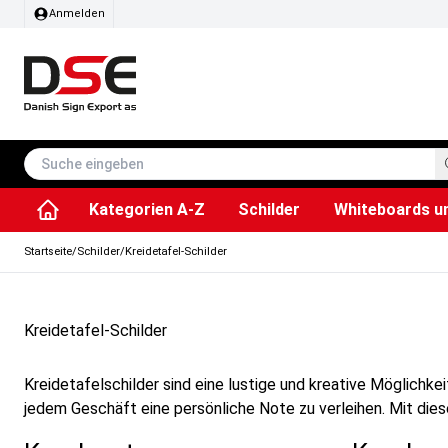
Anmelden
Kategorien A-Z
Schilder
Whiteboards u
Informations Displays
Stehtisch klappbar
Plakate & Drucke
Küchenrollen & Toil
Zubehör & Ersa
Dreh- / Wende Tafeln
Kreidetafel-Schil
Info-Modul Tafeln
SEG Sto
Startseite
/
Schilder
/
Kreidetafel-Schilder
Kreidetafel-Schilder
Kreidetafelschilder sind eine lustige und kreative Möglichk
jedem Geschäft eine persönliche Note zu verleihen. Mit die