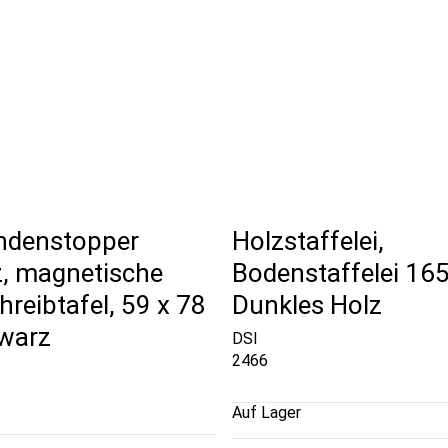
ndenstopper
Holzstaffelei,
, magnetische
Bodenstaffelei 16
hreibtafel, 59 x 78
Dunkles Holz
warz
DSI
2466
Auf Lager