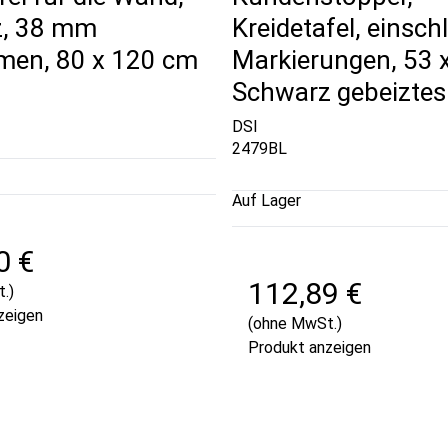
z, 38 mm
Kreidetafel, einschl
men, 80 x 120 cm
Markierungen, 53 
Schwarz gebeiztes
DSI
2479BL
Auf Lager
0 €
112,89 €
.)
zeigen
(ohne MwSt.)
Produkt anzeigen