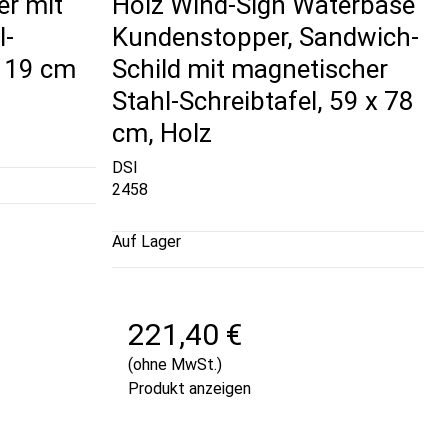
r mit
Holz Wind-Sign Waterbase
l-
Kundenstopper, Sandwich-
 119 cm
Schild mit magnetischer
Stahl-Schreibtafel, 59 x 78
cm, Holz
DSI
2458
Auf Lager
221,40 €
(ohne MwSt.)
Produkt anzeigen