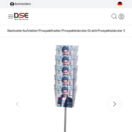
Anmelden
Startseite
/
Aufsteller
/
Prospekthalter
/
Prospektständer
/
Draht-Prospektständer Stahl 1