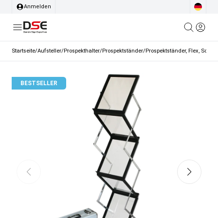
Anmelden
Startseite
/
Aufsteller
/
Prospekthalter
/
Prospektständer
/
Prospektständer, Flex, Schwar
BESTSELLER